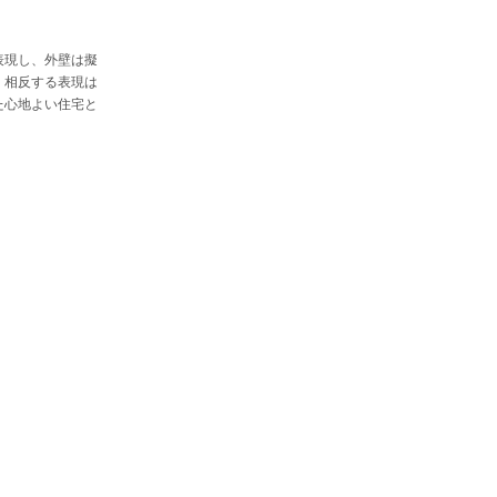
表現し、外壁は擬
。相反する表現は
た心地よい住宅と
お見積り / お問い合わせ